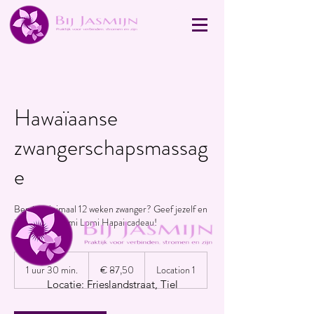
Hawaïaanse
zwangerschapsmassag
e
Ben je minimaal 12 weken zwanger? Geef jezelf en
je kind een Lomi Lomi Hapai cadeau!
87,50
euro
1 uur 30 min.
1
€ 87,50
Location 1
u
Locatie: Frieslandstraat, Tiel
u
3