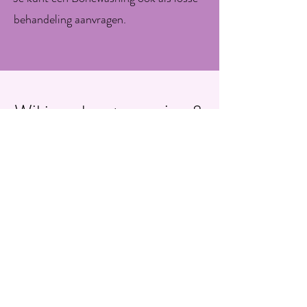
behandeling aanvragen.
Wil je ook ontspanning &
ruimte ervaren?
Boek nu je massage
Bekijk tarieven