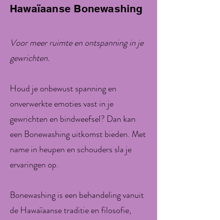
Hawaïaanse Bonewashing
Voor meer ruimte en ontspanning in je
gewrichten.
Houd je onbewust spanning en
onverwerkte emoties vast in je
gewrichten en bindweefsel? Dan kan
een Bonewashing uitkomst bieden. Met
name in heupen en schouders sla je
ervaringen op.
Bonewashing is een behandeling vanuit
de Hawaïaanse traditie en filosofie,