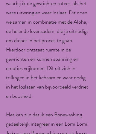
waarbij ik de gewrichten roteer, als het
ware uitwring en weer loslaat. Dit doen
we samen in combinatie met de Aloha,
de helende levensadem, die je uitnodigt
om dieper in het proces te gaan.
Hierdoor ontstaat ruimte in de
gewrichten en kunnen spanning en
emoties vrijkomen. Dit uit zich in
trillingen in het lichaam en waar nodig
in het loslaten van bijvoorbeeld verdriet
en boosheid.
Het kan zijn dat ik een Bonewashing
gedeeltelijk integreer in een Lomi Lomi.
Je kunt een Bonewashing ook als losse