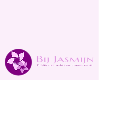
Locatie: Frieslandstraat, Tiel
Mail mij:
info@bijjasmijn.nl
Bel mij:
06-33 93 97 97